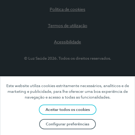
Política de cookies
Termos de utilização
Acessibilidade
© Luz Saúde 2026. Todos os direitos reservados.
Este website utiliza cookies estritamente necessários, analíticos e de
marketing e publicidade, para lhe oferecer uma boa experiência de
navegação e acesso a todas as funcionalidades.
Aceitar todos os cookies
Configurar preferências