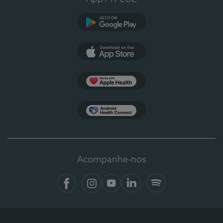
Google Play
App Store
Apple Health
Health Connect
Acompanhe-nos
Facebook
Instagram
YouTube
LinkedIn
Spotify