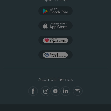
Google Play
App Store
Apple Health
Health Connect
Acompanhe-nos
Facebook
Instagram
YouTube
LinkedIn
Spotify