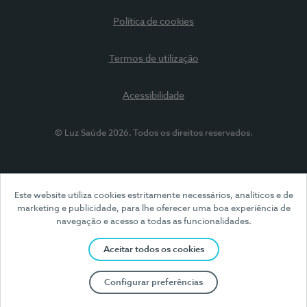
Política de cookies
Termos de utilização
Acessibilidade
© Luz Saúde 2026. Todos os direitos reservados.
Este website utiliza cookies estritamente necessários, analíticos e de
marketing e publicidade, para lhe oferecer uma boa experiência de
navegação e acesso a todas as funcionalidades.
Aceitar todos os cookies
Configurar preferências