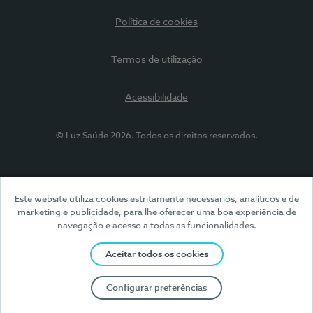
Política de cookies
Termos de utilização
Acessibilidade
© Luz Saúde 2026. Todos os direitos reservados.
Este website utiliza cookies estritamente necessários, analíticos e de
marketing e publicidade, para lhe oferecer uma boa experiência de
navegação e acesso a todas as funcionalidades.
Aceitar todos os cookies
Configurar preferências