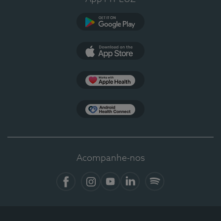
Google Play
App Store
Apple Health
Health Connect
Acompanhe-nos
Facebook
Instagram
YouTube
LinkedIn
Spotify