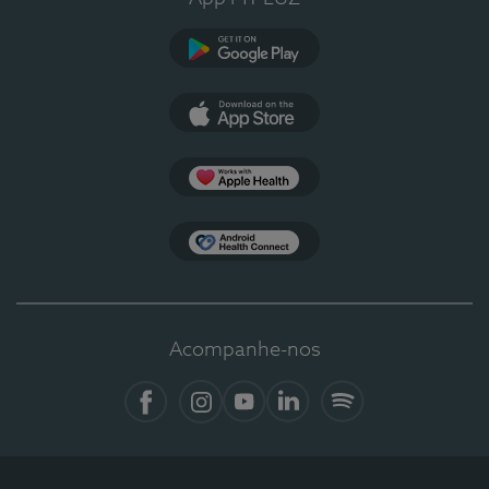
Google Play
App Store
Apple Health
Health Connect
Acompanhe-nos
Facebook
Instagram
YouTube
LinkedIn
Spotify