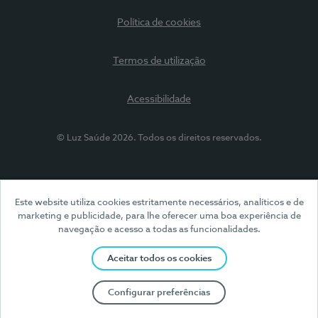
Política de cookies
Termos de utilização
Acessibilidade
© Luz Saúde 2026. Todos os direitos reservados.
Este website utiliza cookies estritamente necessários, analíticos e de
marketing e publicidade, para lhe oferecer uma boa experiência de
navegação e acesso a todas as funcionalidades.
Aceitar todos os cookies
Configurar preferências