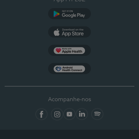
Google Play
App Store
Apple Health
Health Connect
Acompanhe-nos
Facebook
Instagram
YouTube
LinkedIn
Spotify