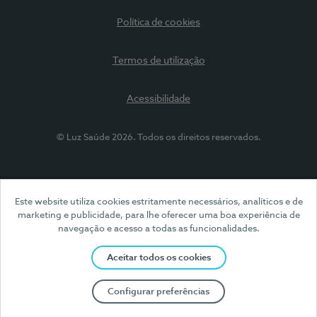
Política de cookies
Termos de utilização
Acessibilidade
© Luz Saúde 2026. Todos os direitos reservados.
Este website utiliza cookies estritamente necessários, analíticos e de
marketing e publicidade, para lhe oferecer uma boa experiência de
navegação e acesso a todas as funcionalidades.
Aceitar todos os cookies
Configurar preferências