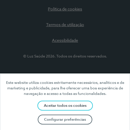
Política de cookies
Termos de utilização
Acessibilidade
© Luz Saúde 2026. Todos os direitos reservados.
Este website utiliza cookies estritamente necessários, analíticos e de
marketing e publicidade, para lhe oferecer uma boa experiência de
navegação e acesso a todas as funcionalidades.
Aceitar todos os cookies
Configurar preferências