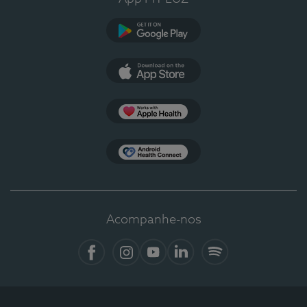
Google Play
App Store
Apple Health
Health Connect
Acompanhe-nos
Facebook
Instagram
YouTube
LinkedIn
Spotify