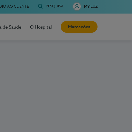
PESQUISA
OIO AO CLIENTE
MY LUZ
Marcações
a de Saúde
O Hospital