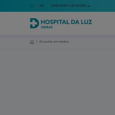
Idioma em Português
PT
English Language
EN
UNIDADES LUZ SAÚDE
Escolha o seu idioma
Hospital da Luz Oeiras
Encontre um médico
Homepage