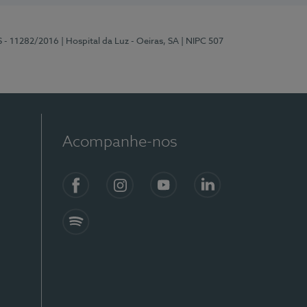
S - 11282/2016
| Hospital da Luz - Oeiras, SA
| NIPC 507
Acompanhe-nos
Facebook
Instagram
YouTube
LinkedIn
Spotify