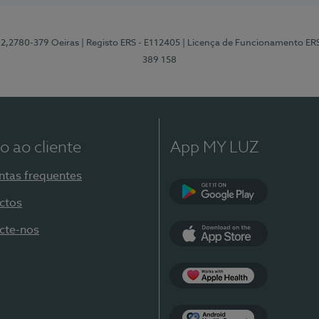
12,2780-379 Oeiras
| Registo ERS - E112405
| Licença de Funcionamento ER
389 158
o ao cliente
App MY LUZ
ntas frequentes
ctos
Google Play
cte-nos
App Store
Apple Health