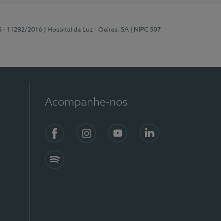
S - 11282/2016
| Hospital da Luz - Oeiras, SA
| NIPC 507
Acompanhe-nos
Facebook
Instagram
YouTube
LinkedIn
Spotify