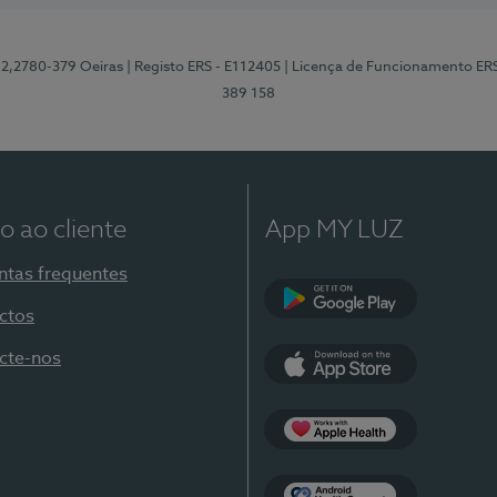
12,2780-379 Oeiras
| Registo ERS - E112405
| Licença de Funcionamento ER
389 158
o ao cliente
App MY LUZ
ntas frequentes
ctos
Google Play
cte-nos
App Store
Apple Health