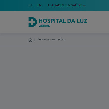
Idioma em Português
PT
English Language
EN
UNIDADES LUZ SAÚDE
Escolha o seu idioma
Hospital da Luz Oeiras
Encontre um médico
Homepage