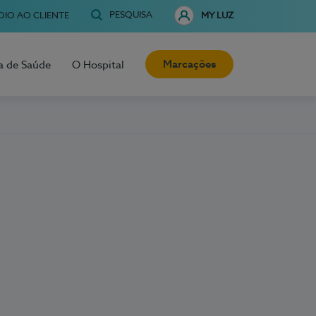
PESQUISA
OIO AO CLIENTE
MY LUZ
Marcações
a de Saúde
O Hospital