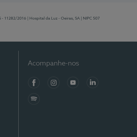
S - 11282/2016
| Hospital da Luz - Oeiras, SA
| NIPC 507
Acompanhe-nos
Facebook
Instagram
YouTube
LinkedIn
Spotify