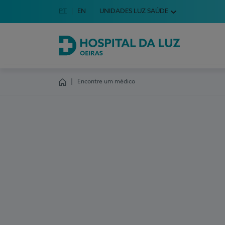
Idioma em Português
PT
English Language
EN
UNIDADES LUZ SAÚDE
Escolha o seu idioma
Hospital da Luz Oeiras
Encontre um médico
Homepage