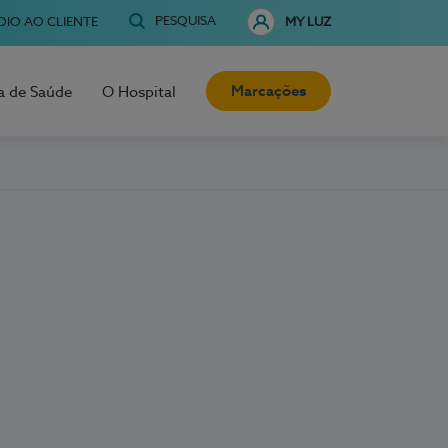
PESQUISA
OIO AO CLIENTE
MY LUZ
Marcações
a de Saúde
O Hospital