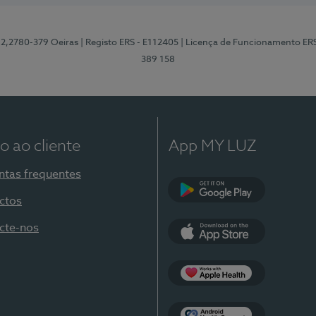
12,2780-379 Oeiras
| Registo ERS - E112405
| Licença de Funcionamento ER
389 158
o ao cliente
App MY LUZ
ntas frequentes
ctos
Google Play
cte-nos
App Store
Apple Health