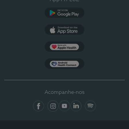
Google Play
App Store
Apple Health
Health Connect
Acompanhe-nos
Facebook
Instagram
YouTube
LinkedIn
Spotify