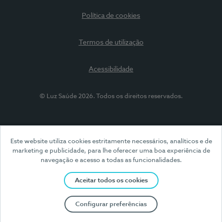
Política de cookies
Termos de utilização
Acessibilidade
© Luz Saúde 2026. Todos os direitos reservados.
Este website utiliza cookies estritamente necessários, analíticos e de
marketing e publicidade, para lhe oferecer uma boa experiência de
navegação e acesso a todas as funcionalidades.
Aceitar todos os cookies
Configurar preferências