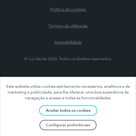
Política de cookies
Termos de utilização
Acessibilidade
© Luz Saúde 2026. Todos os direitos reservados.
Este website utiliza cookies estritamente necessários, analíticos e de
marketing e publicidade, para lhe oferecer uma boa experiência de
navegação e acesso a todas as funcionalidades.
Aceitar todos os cookies
Configurar preferências