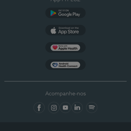
Google Play
App Store
Apple Health
Health Connect
Acompanhe-nos
Facebook
Instagram
YouTube
LinkedIn
Spotify