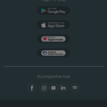
Google Play
App Store
Apple Health
Health Connect
Acompanhe-nos
Facebook
Instagram
YouTube
LinkedIn
Spotify