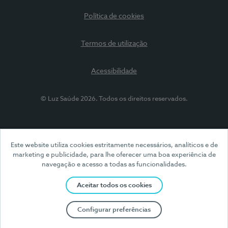
Política de cookies
Termos de utilização
Acessibilidade
© Luz Saúde 2026. Todos os direitos reservados.
Este website utiliza cookies estritamente necessários, analíticos e de
marketing e publicidade, para lhe oferecer uma boa experiência de
navegação e acesso a todas as funcionalidades.
Aceitar todos os cookies
Configurar preferências