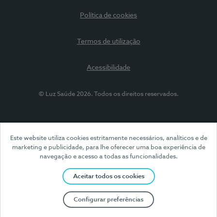
Política de cookies
Termos de utilização
Acessibilidade
© Luz Saúde 2026. Todos os direitos reservados.
Este website utiliza cookies estritamente necessários, analíticos e de
marketing e publicidade, para lhe oferecer uma boa experiência de
navegação e acesso a todas as funcionalidades.
Aceitar todos os cookies
Configurar preferências