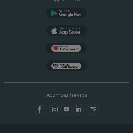
Google Play
App Store
Apple Health
Health Connect
Acompanhe-nos
Facebook
Instagram
YouTube
LinkedIn
Spotify