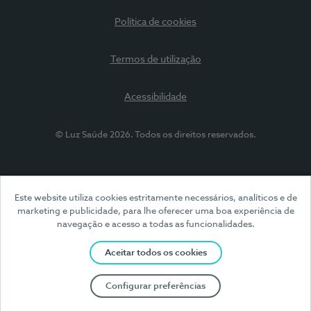
Política de cookies
Termos de utilização
Acessibilidade
© Luz Saúde 2026. Todos os direitos reservados.
Este website utiliza cookies estritamente necessários, analíticos e de
marketing e publicidade, para lhe oferecer uma boa experiência de
navegação e acesso a todas as funcionalidades.
Aceitar todos os cookies
Configurar preferências