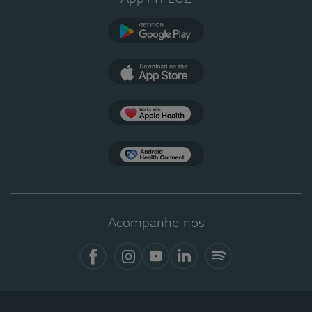
Google Play
App Store
Apple Health
Health Connect
Acompanhe-nos
Facebook
Instagram
YouTube
LinkedIn
Spotify