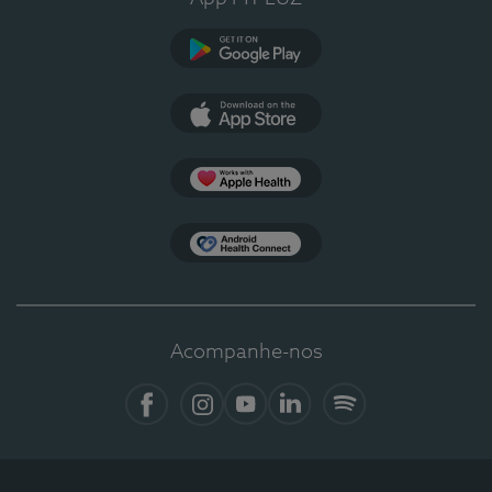
Google Play
App Store
Apple Health
Health Connect
Acompanhe-nos
Facebook
Instagram
YouTube
LinkedIn
Spotify