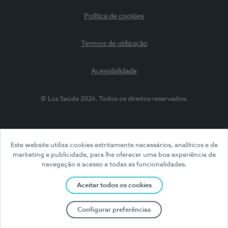
Política de cookies
Termos de utilização
Acessibilidade
© Luz Saúde 2026. Todos os direitos reservados.
Este website utiliza cookies estritamente necessários, analíticos e de
marketing e publicidade, para lhe oferecer uma boa experiência de
navegação e acesso a todas as funcionalidades.
Aceitar todos os cookies
Configurar preferências