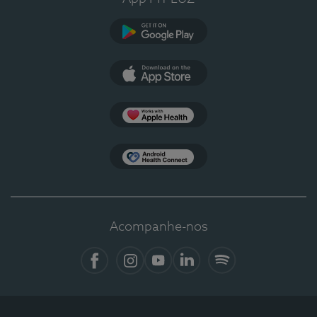
Google Play
App Store
Apple Health
Health Connect
Acompanhe-nos
Facebook
Instagram
YouTube
LinkedIn
Spotify