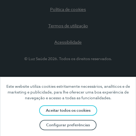
Política de cookies
Termos de utilização
Acessibilidade
© Luz Saúde 2026. Todos os direitos reservados.
Este website utiliza cookies estritamente necessários, analíticos e de
marketing e publicidade, para lhe oferecer uma boa experiência de
navegação e acesso a todas as funcionalidades.
Aceitar todos os cookies
Configurar preferências