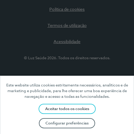
Política de cookies
Termos de utilização
Acessibilidade
© Luz Saúde 2026. Todos os direitos reservados.
Este website utiliza cookies estritamente necessários, analíticos e de
marketing e publicidade, para lhe oferecer uma boa experiência de
navegação e acesso a todas as funcionalidades.
Aceitar todos os cookies
Configurar preferências