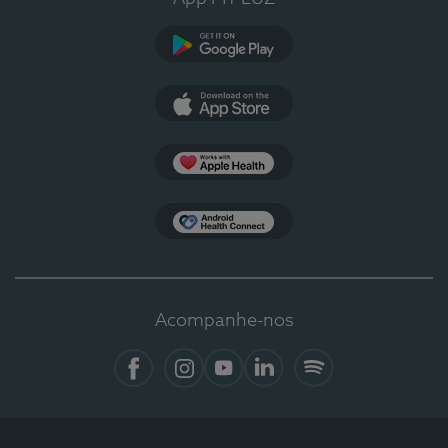
Google Play
App Store
Apple Health
Health Connect
Acompanhe-nos
Facebook
Instagram
YouTube
LinkedIn
Spotify