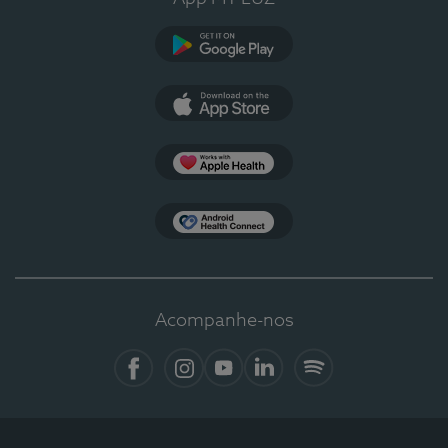
Google Play
App Store
Apple Health
Health Connect
Acompanhe-nos
Facebook
Instagram
YouTube
LinkedIn
Spotify