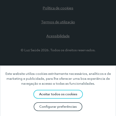
Política de cookies
Termos de utilização
Acessibilidade
© Luz Saúde 2026. Todos os direitos reservados.
Este website utiliza cookies estritamente necessários, analíticos e de
marketing e publicidade, para lhe oferecer uma boa experiência de
navegação e acesso a todas as funcionalidades.
Aceitar todos os cookies
Configurar preferências