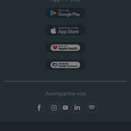
Google Play
App Store
Apple Health
Health Connect
Acompanhe-nos
Facebook
Instagram
YouTube
LinkedIn
Spotify