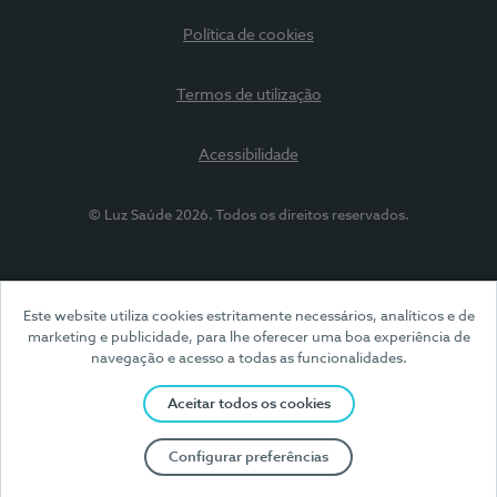
Política de cookies
Termos de utilização
Acessibilidade
© Luz Saúde 2026. Todos os direitos reservados.
Este website utiliza cookies estritamente necessários, analíticos e de
marketing e publicidade, para lhe oferecer uma boa experiência de
navegação e acesso a todas as funcionalidades.
Aceitar todos os cookies
Configurar preferências