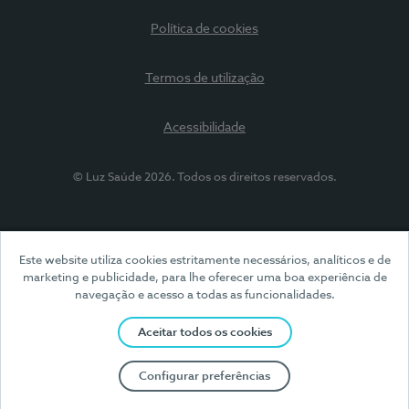
Política de cookies
Termos de utilização
Acessibilidade
© Luz Saúde 2026. Todos os direitos reservados.
Este website utiliza cookies estritamente necessários, analíticos e de
marketing e publicidade, para lhe oferecer uma boa experiência de
navegação e acesso a todas as funcionalidades.
Aceitar todos os cookies
Configurar preferências