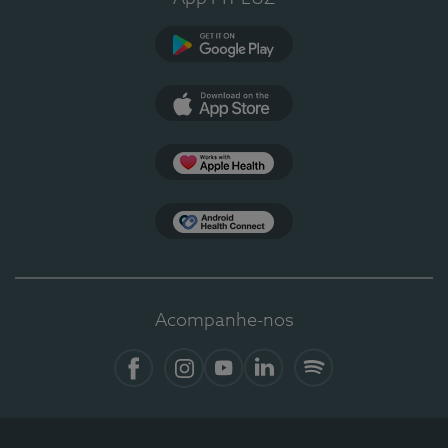
Google Play
App Store
Apple Health
Health Connect
Acompanhe-nos
Facebook
Instagram
YouTube
LinkedIn
Spotify