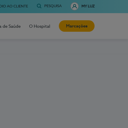
PESQUISA
OIO AO CLIENTE
MY LUZ
Marcações
a de Saúde
O Hospital