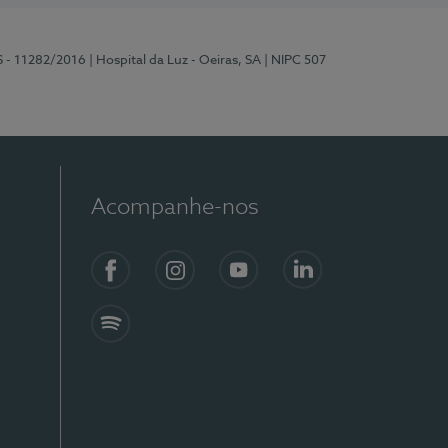
S - 11282/2016
| Hospital da Luz - Oeiras, SA
| NIPC 507
Acompanhe-nos
Facebook
Instagram
YouTube
LinkedIn
Spotify