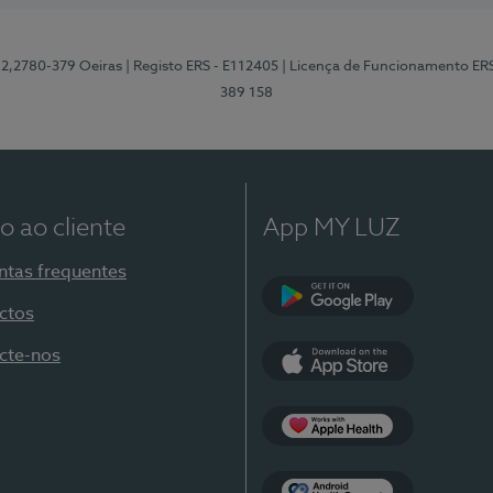
12,2780-379 Oeiras
| Registo ERS - E112405
| Licença de Funcionamento ER
389 158
o ao cliente
App MY LUZ
ntas frequentes
ctos
Google Play
cte-nos
App Store
Apple Health