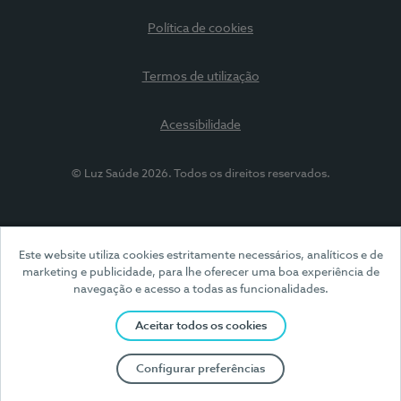
Política de cookies
Termos de utilização
Acessibilidade
© Luz Saúde 2026. Todos os direitos reservados.
Este website utiliza cookies estritamente necessários, analíticos e de
marketing e publicidade, para lhe oferecer uma boa experiência de
navegação e acesso a todas as funcionalidades.
Aceitar todos os cookies
Configurar preferências