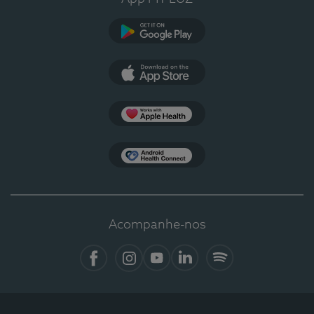
Google Play
App Store
Apple Health
Health Connect
Acompanhe-nos
Facebook
Instagram
YouTube
LinkedIn
Spotify