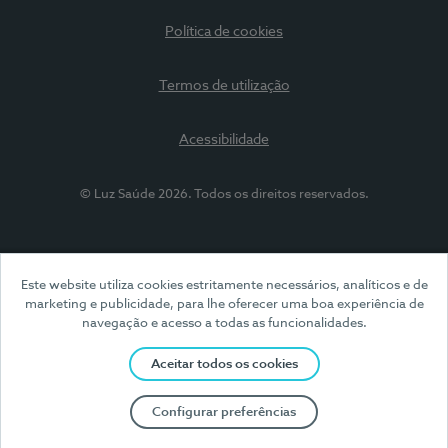
Política de cookies
Termos de utilização
Acessibilidade
© Luz Saúde 2026. Todos os direitos reservados.
Este website utiliza cookies estritamente necessários, analíticos e de
marketing e publicidade, para lhe oferecer uma boa experiência de
navegação e acesso a todas as funcionalidades.
Aceitar todos os cookies
Configurar preferências