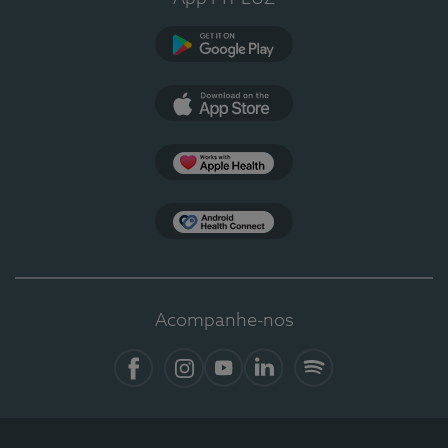
Google Play
App Store
Apple Health
Health Connect
Acompanhe-nos
Facebook
Instagram
YouTube
LinkedIn
Spotify