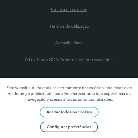
Política de cookies
Termos de utilização
Acessibilidade
© Luz Saúde 2026. Todos os direitos reservados.
Este website utiliza cookies estritamente necessários, analíticos e de
marketing e publicidade, para lhe oferecer uma boa experiência de
navegação e acesso a todas as funcionalidades.
Aceitar todos os cookies
Configurar preferências