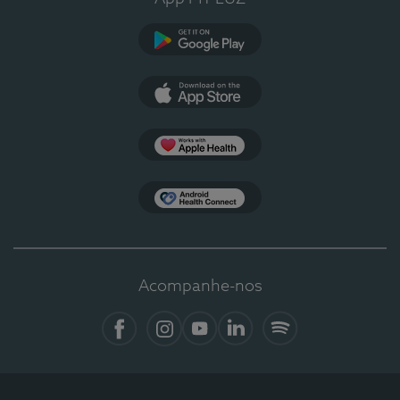
Google Play
App Store
Apple Health
Health Connect
Acompanhe-nos
Facebook
Instagram
YouTube
LinkedIn
Spotify