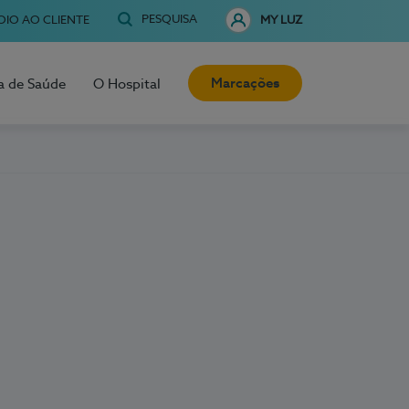
PESQUISA
OIO AO CLIENTE
MY LUZ
Marcações
a de Saúde
O Hospital