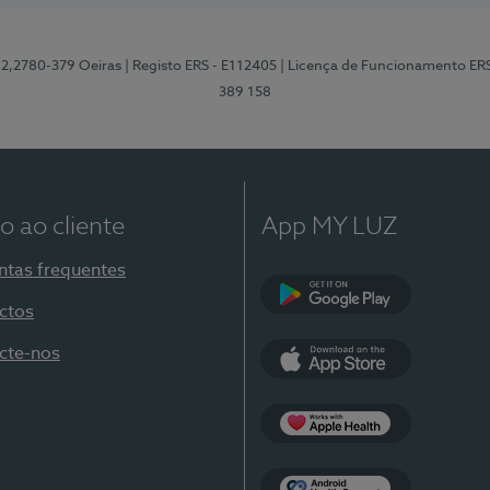
12,2780-379 Oeiras
| Registo ERS - E112405
| Licença de Funcionamento ER
389 158
o ao cliente
App MY LUZ
ntas frequentes
ctos
Google Play
cte-nos
App Store
Apple Health