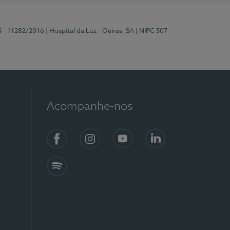
S - 11282/2016
| Hospital da Luz - Oeiras, SA
| NIPC 507
Acompanhe-nos
Facebook
Instagram
YouTube
LinkedIn
Spotify