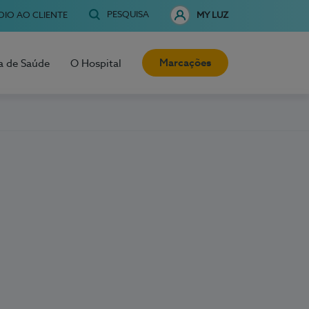
PESQUISA
OIO AO CLIENTE
MY LUZ
Marcações
a de Saúde
O Hospital