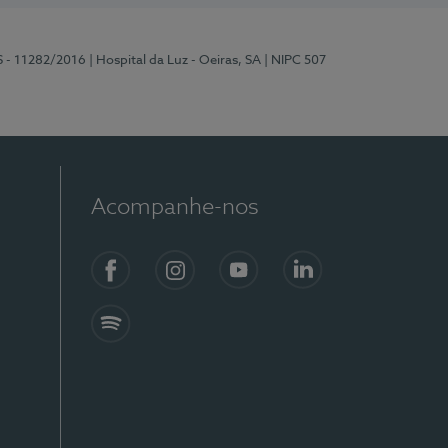
S - 11282/2016
| Hospital da Luz - Oeiras, SA
| NIPC 507
Acompanhe-nos
Facebook
Instagram
YouTube
LinkedIn
Spotify