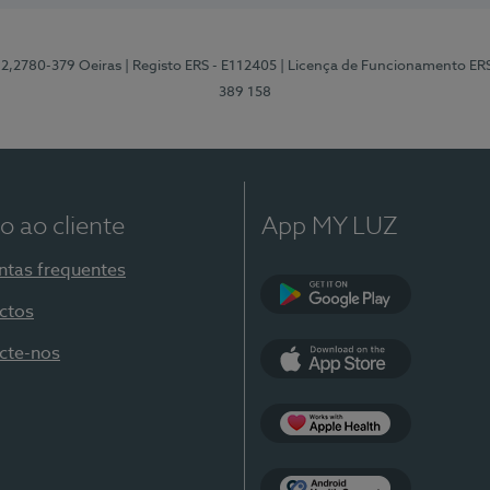
12,2780-379 Oeiras
| Registo ERS - E112405
| Licença de Funcionamento ER
389 158
o ao cliente
App MY LUZ
ntas frequentes
ctos
Google Play
cte-nos
App Store
Apple Health