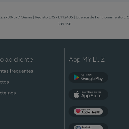
12,2780-379 Oeiras
| Registo ERS - E112405
| Licença de Funcionamento ER
389 158
o ao cliente
App MY LUZ
ntas frequentes
ctos
Google Play
cte-nos
App Store
Apple Health