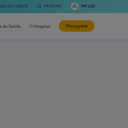
PESQUISA
OIO AO CLIENTE
MY LUZ
Marcações
a de Saúde
O Hospital