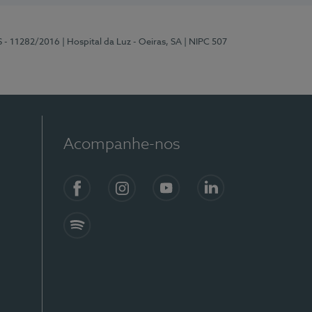
S - 11282/2016
| Hospital da Luz - Oeiras, SA
| NIPC 507
Acompanhe-nos
Facebook
Instagram
YouTube
LinkedIn
Spotify