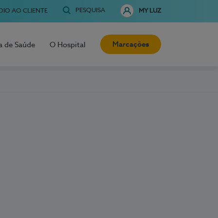
PESQUISA
OIO AO CLIENTE
MY LUZ
Marcações
a de Saúde
O Hospital