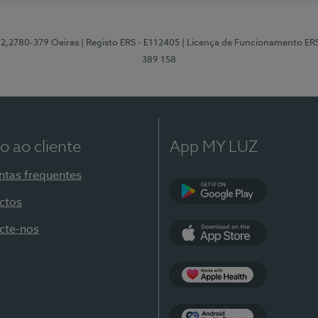
12,2780-379 Oeiras
| Registo ERS - E112405
| Licença de Funcionamento ER
389 158
o ao cliente
App MY LUZ
ntas frequentes
ctos
Google Play
cte-nos
App Store
Apple Health