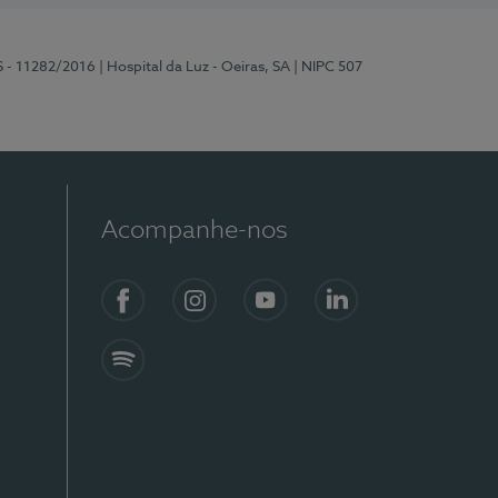
S - 11282/2016
| Hospital da Luz - Oeiras, SA
| NIPC 507
Acompanhe-nos
Facebook
Instagram
YouTube
LinkedIn
Spotify