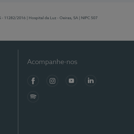
S - 11282/2016
| Hospital da Luz - Oeiras, SA
| NIPC 507
Acompanhe-nos
Facebook
Instagram
YouTube
LinkedIn
Spotify