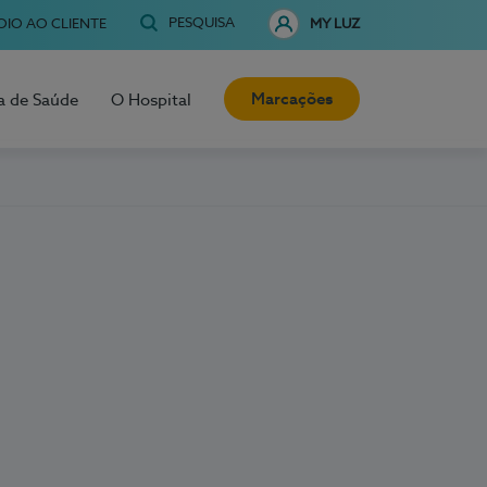
PESQUISA
OIO AO CLIENTE
MY LUZ
Marcações
a de Saúde
O Hospital