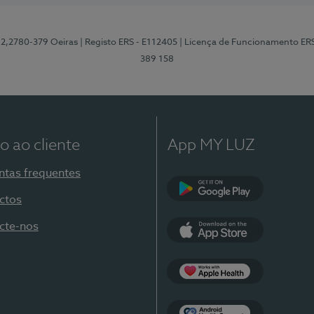
12,2780-379 Oeiras
| Registo ERS - E112405
| Licença de Funcionamento ER
389 158
o ao cliente
App MY LUZ
ntas frequentes
ctos
Google Play
cte-nos
App Store
Apple Health