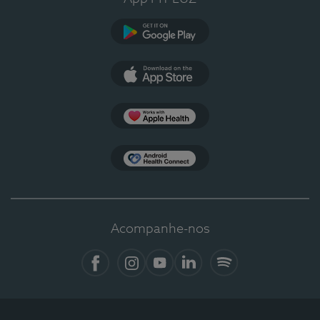
Google Play
App Store
Apple Health
Health Connect
Acompanhe-nos
Facebook
Instagram
YouTube
LinkedIn
Spotify