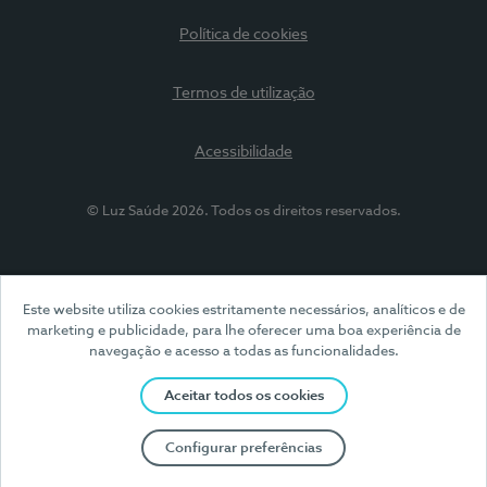
Política de cookies
Termos de utilização
Acessibilidade
© Luz Saúde 2026. Todos os direitos reservados.
Este website utiliza cookies estritamente necessários, analíticos e de
marketing e publicidade, para lhe oferecer uma boa experiência de
navegação e acesso a todas as funcionalidades.
Aceitar todos os cookies
Configurar preferências