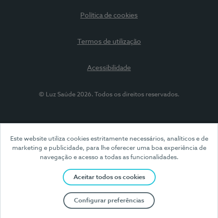
Política de cookies
Termos de utilização
Acessibilidade
© Luz Saúde 2026. Todos os direitos reservados.
Este website utiliza cookies estritamente necessários, analíticos e de
marketing e publicidade, para lhe oferecer uma boa experiência de
navegação e acesso a todas as funcionalidades.
Aceitar todos os cookies
Configurar preferências