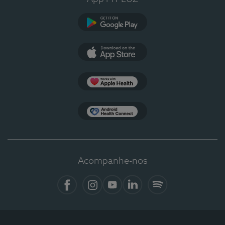
Google Play
App Store
Apple Health
Health Connect
Acompanhe-nos
Facebook
Instagram
YouTube
LinkedIn
Spotify