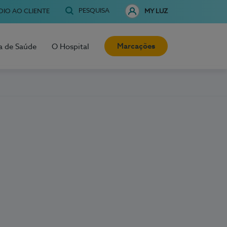
PESQUISA
OIO AO CLIENTE
MY LUZ
Marcações
a de Saúde
O Hospital