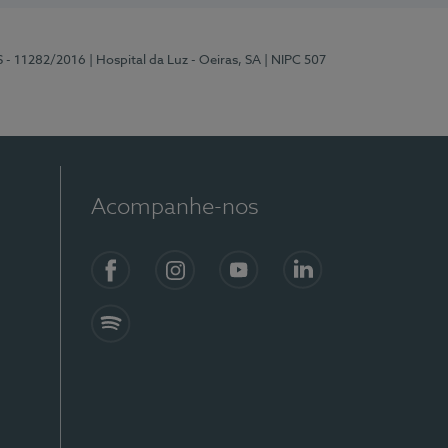
S - 11282/2016
| Hospital da Luz - Oeiras, SA
| NIPC 507
Acompanhe-nos
Facebook
Instagram
YouTube
LinkedIn
Spotify