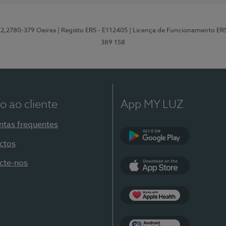
12,2780-379 Oeiras
| Registo ERS - E112405
| Licença de Funcionamento ER
389 158
o ao cliente
App MY LUZ
ntas frequentes
ctos
Google Play
cte-nos
App Store
Apple Health