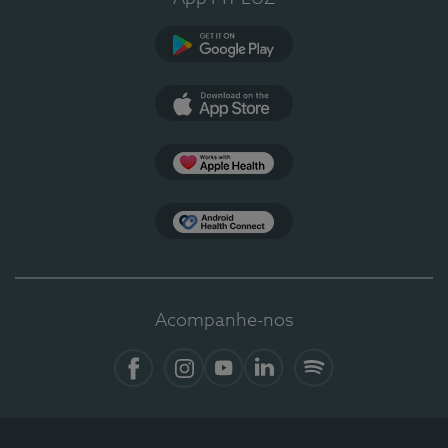
Google Play
App Store
Apple Health
Health Connect
Acompanhe-nos
Facebook
Instagram
YouTube
LinkedIn
Spotify