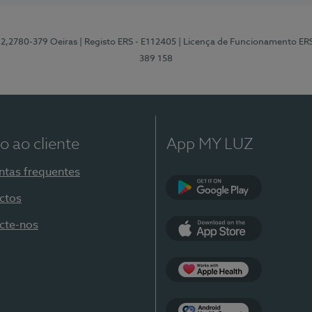
12,2780-379 Oeiras
| Registo ERS - E112405
| Licença de Funcionamento ER
389 158
o ao cliente
App MY LUZ
ntas frequentes
ctos
Google Play
cte-nos
App Store
Apple Health