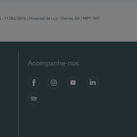
S - 11282/2016
| Hospital da Luz - Oeiras, SA
| NIPC 507
Acompanhe-nos
Facebook
Instagram
YouTube
LinkedIn
Spotify