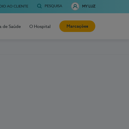
PESQUISA
OIO AO CLIENTE
MY LUZ
Marcações
a de Saúde
O Hospital