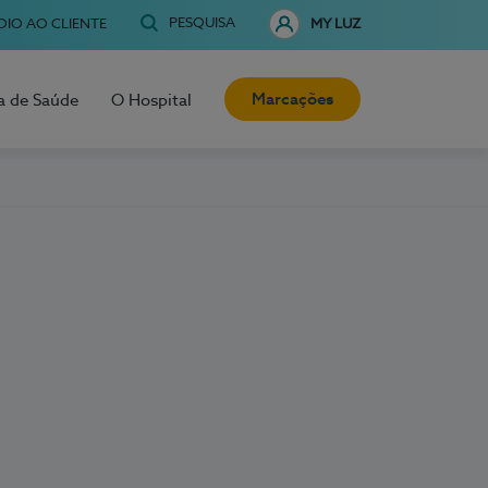
PESQUISA
OIO AO CLIENTE
MY LUZ
Marcações
a de Saúde
O Hospital