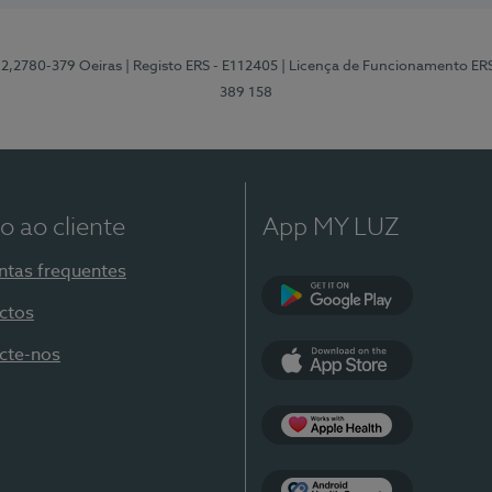
12,2780-379 Oeiras
| Registo ERS - E112405
| Licença de Funcionamento ER
389 158
o ao cliente
App MY LUZ
ntas frequentes
ctos
Google Play
cte-nos
App Store
Apple Health