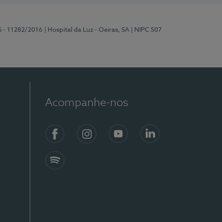
S - 11282/2016
| Hospital da Luz - Oeiras, SA
| NIPC 507
Acompanhe-nos
Facebook
Instagram
YouTube
LinkedIn
Spotify