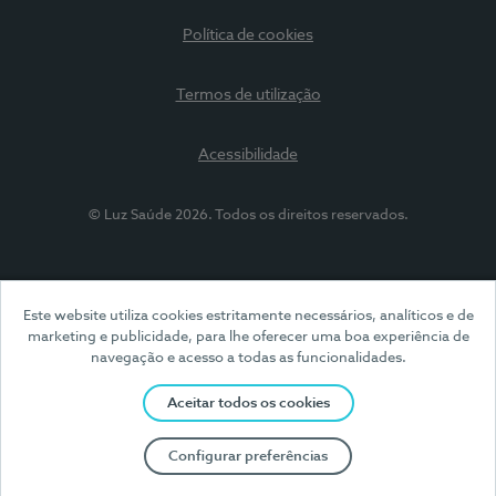
Política de cookies
Termos de utilização
Acessibilidade
© Luz Saúde 2026. Todos os direitos reservados.
Este website utiliza cookies estritamente necessários, analíticos e de
marketing e publicidade, para lhe oferecer uma boa experiência de
navegação e acesso a todas as funcionalidades.
Aceitar todos os cookies
Configurar preferências