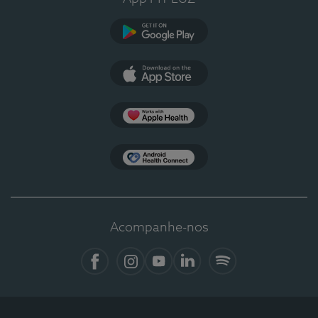
Google Play
App Store
Apple Health
Health Connect
Acompanhe-nos
Facebook
Instagram
YouTube
LinkedIn
Spotify