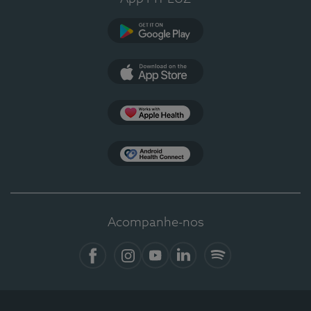
Google Play
App Store
Apple Health
Health Connect
Acompanhe-nos
Facebook
Instagram
YouTube
LinkedIn
Spotify