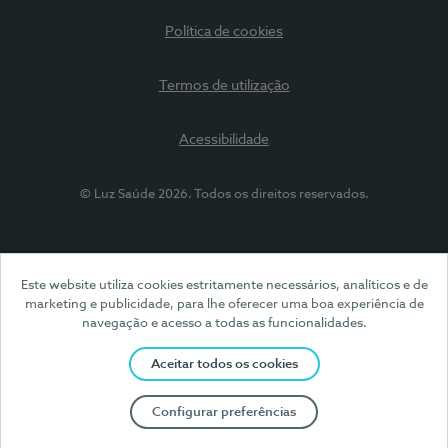
Política de cookies
Termos de utilização
Acessibilidade
© Luz Saúde 2026. Todos os direitos reservados.
Este website utiliza cookies estritamente necessários, analíticos e de
marketing e publicidade, para lhe oferecer uma boa experiência de
navegação e acesso a todas as funcionalidades.
Aceitar todos os cookies
Configurar preferências