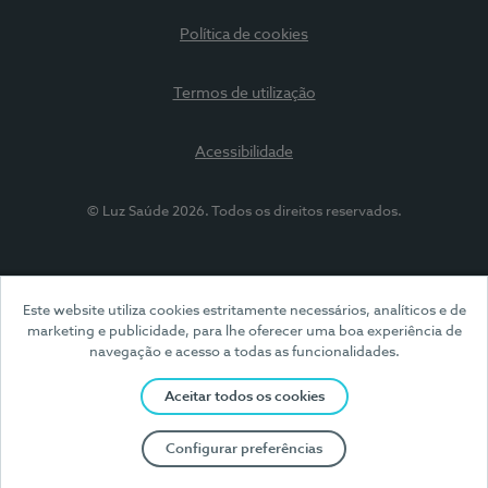
Política de cookies
Termos de utilização
Acessibilidade
© Luz Saúde 2026. Todos os direitos reservados.
Este website utiliza cookies estritamente necessários, analíticos e de
marketing e publicidade, para lhe oferecer uma boa experiência de
navegação e acesso a todas as funcionalidades.
Aceitar todos os cookies
Configurar preferências