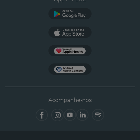
Google Play
App Store
Apple Health
Health Connect
Acompanhe-nos
Facebook
Instagram
YouTube
LinkedIn
Spotify