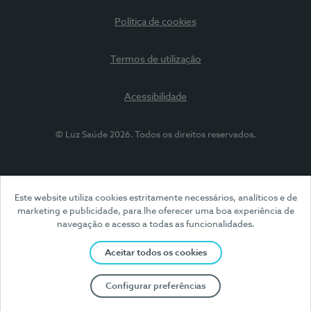
Política de cookies
Termos de utilização
Acessibilidade
© Luz Saúde 2026. Todos os direitos reservados.
Este website utiliza cookies estritamente necessários, analíticos e de
marketing e publicidade, para lhe oferecer uma boa experiência de
navegação e acesso a todas as funcionalidades.
Aceitar todos os cookies
Configurar preferências