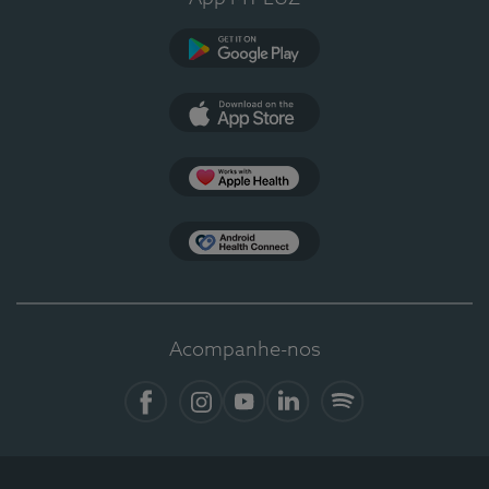
Google Play
App Store
Apple Health
Health Connect
Acompanhe-nos
Facebook
Instagram
YouTube
LinkedIn
Spotify