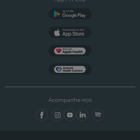
Google Play
App Store
Apple Health
Health Connect
Acompanhe-nos
Facebook
Instagram
YouTube
LinkedIn
Spotify