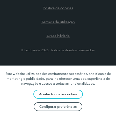
Política de cookies
Termos de utilização
Acessibilidade
© Luz Saúde 2026. Todos os direitos reservados.
Este website utiliza cookies estritamente necessários, analíticos e de
marketing e publicidade, para lhe oferecer uma boa experiência de
navegação e acesso a todas as funcionalidades.
Aceitar todos os cookies
Configurar preferências