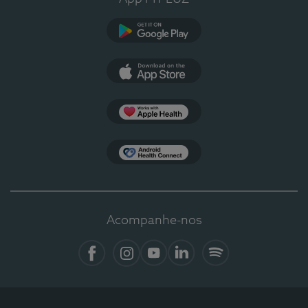
Google Play
App Store
Apple Health
Health Connect
Acompanhe-nos
Facebook
Instagram
YouTube
LinkedIn
Spotify