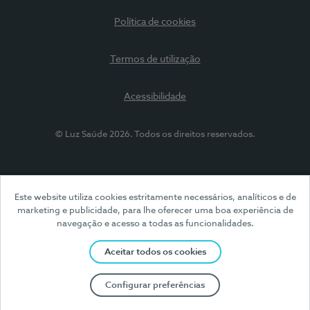
Política de cookies
Termos de utilização
Acessibilidade
© Luz Saúde 2026. Todos os direitos reservados.
Este website utiliza cookies estritamente necessários, analíticos e de
marketing e publicidade, para lhe oferecer uma boa experiência de
navegação e acesso a todas as funcionalidades.
Aceitar todos os cookies
Configurar preferências