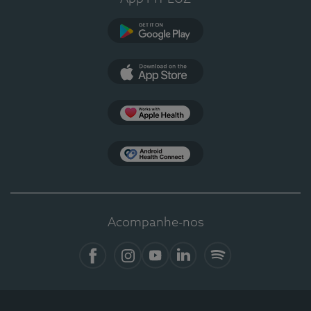
Google Play
App Store
Apple Health
Health Connect
Acompanhe-nos
Facebook
Instagram
YouTube
LinkedIn
Spotify