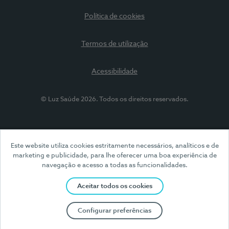
Política de cookies
Termos de utilização
Acessibilidade
© Luz Saúde 2026. Todos os direitos reservados.
Este website utiliza cookies estritamente necessários, analíticos e de
marketing e publicidade, para lhe oferecer uma boa experiência de
navegação e acesso a todas as funcionalidades.
Aceitar todos os cookies
Configurar preferências