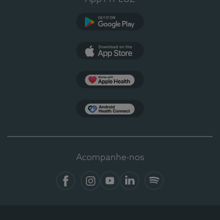
Google Play
App Store
Apple Health
Health Connect
Acompanhe-nos
Facebook
Instagram
YouTube
LinkedIn
Spotify