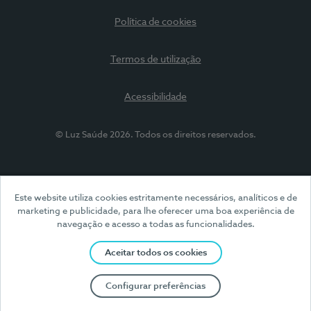
Política de cookies
Termos de utilização
Acessibilidade
© Luz Saúde 2026. Todos os direitos reservados.
Este website utiliza cookies estritamente necessários, analíticos e de
marketing e publicidade, para lhe oferecer uma boa experiência de
navegação e acesso a todas as funcionalidades.
Aceitar todos os cookies
Configurar preferências