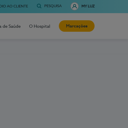
PESQUISA
OIO AO CLIENTE
MY LUZ
Marcações
a de Saúde
O Hospital