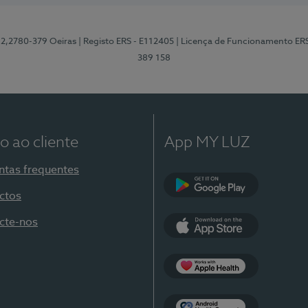
12,2780-379 Oeiras
| Registo ERS - E112405
| Licença de Funcionamento ER
389 158
o ao cliente
App MY LUZ
ntas frequentes
ctos
Google Play
cte-nos
App Store
Apple Health