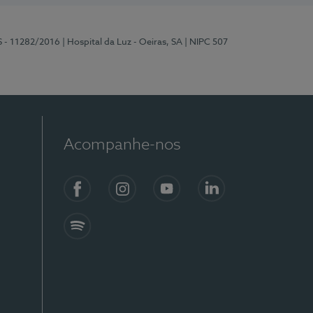
S - 11282/2016
| Hospital da Luz - Oeiras, SA
| NIPC 507
Acompanhe-nos
Facebook
Instagram
YouTube
LinkedIn
Spotify