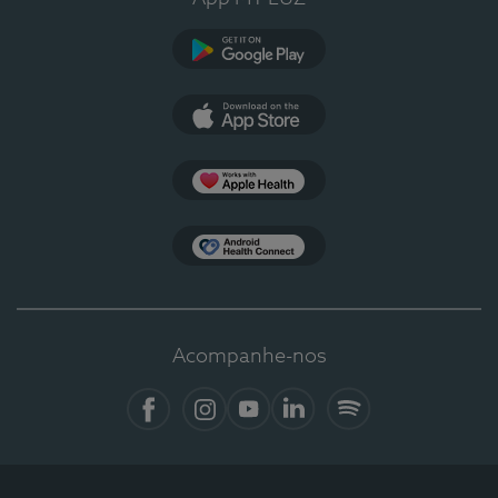
Google Play
App Store
Apple Health
Health Connect
Acompanhe-nos
Facebook
Instagram
YouTube
LinkedIn
Spotify