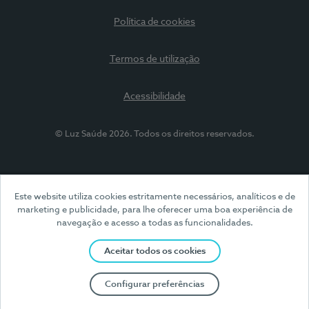
Política de cookies
Termos de utilização
Acessibilidade
© Luz Saúde 2026. Todos os direitos reservados.
Este website utiliza cookies estritamente necessários, analíticos e de
marketing e publicidade, para lhe oferecer uma boa experiência de
navegação e acesso a todas as funcionalidades.
Aceitar todos os cookies
Configurar preferências