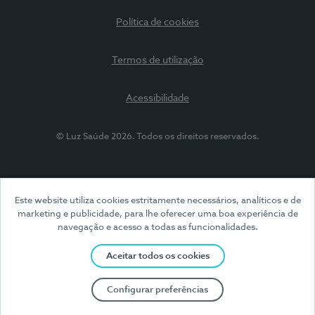
Política de cookies
Termos de utilização
Acessibilidade
© Luz Saúde 2026. Todos os direitos reservados.
Este website utiliza cookies estritamente necessários, analíticos e de
marketing e publicidade, para lhe oferecer uma boa experiência de
navegação e acesso a todas as funcionalidades.
Aceitar todos os cookies
Configurar preferências