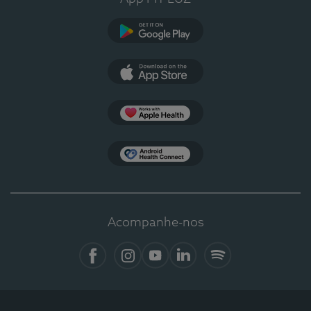
Google Play
App Store
Apple Health
Health Connect
Acompanhe-nos
Facebook
Instagram
YouTube
LinkedIn
Spotify