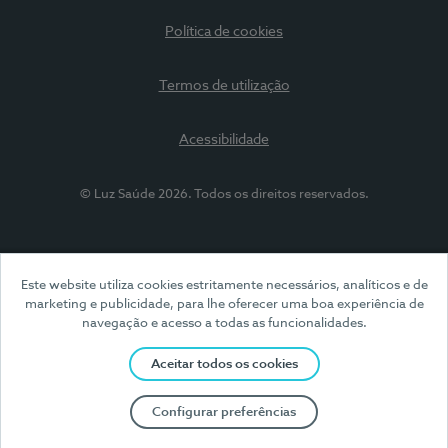
Política de cookies
Termos de utilização
Acessibilidade
© Luz Saúde 2026. Todos os direitos reservados.
Este website utiliza cookies estritamente necessários, analíticos e de
marketing e publicidade, para lhe oferecer uma boa experiência de
navegação e acesso a todas as funcionalidades.
Aceitar todos os cookies
Configurar preferências