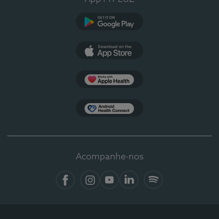
Google Play
App Store
Apple Health
Health Connect
Acompanhe-nos
Facebook
Instagram
YouTube
LinkedIn
Spotify