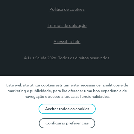
Política de cookies
Termos de utilização
Acessibilidade
© Luz Saúde 2026. Todos os direitos reservados.
Este website utiliza cookies estritamente necessários, analíticos e de
marketing e publicidade, para lhe oferecer uma boa experiência de
navegação e acesso a todas as funcionalidades.
Aceitar todos os cookies
Configurar preferências