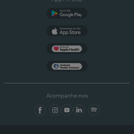
Google Play
App Store
Apple Health
Health Connect
Acompanhe-nos
Facebook
Instagram
YouTube
LinkedIn
Spotify