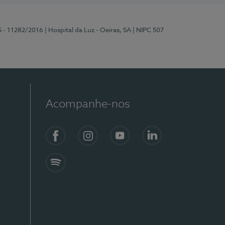
S - 11282/2016
| Hospital da Luz - Oeiras, SA
| NIPC 507
Acompanhe-nos
Facebook
Instagram
YouTube
LinkedIn
Spotify