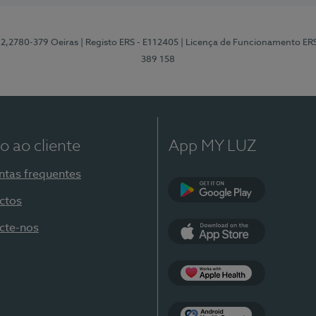
12,2780-379 Oeiras
| Registo ERS - E112405
| Licença de Funcionamento ER
389 158
o ao cliente
App MY LUZ
ntas frequentes
ctos
Google Play
cte-nos
App Store
Apple Health