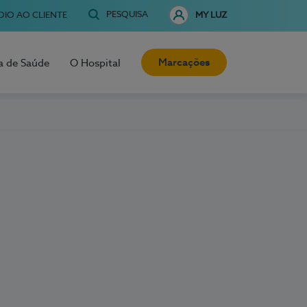
PESQUISA
OIO AO CLIENTE
MY LUZ
Marcações
a de Saúde
O Hospital