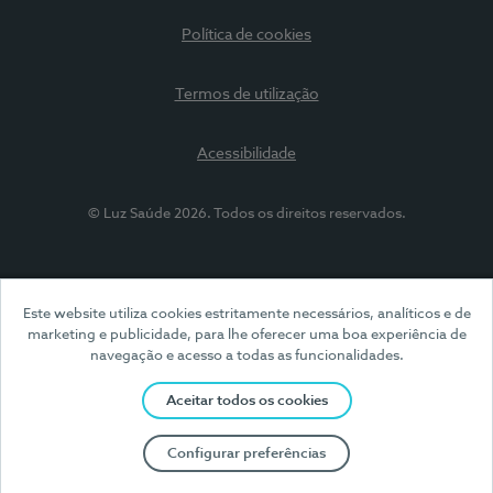
Política de cookies
Termos de utilização
Acessibilidade
© Luz Saúde 2026. Todos os direitos reservados.
Este website utiliza cookies estritamente necessários, analíticos e de
marketing e publicidade, para lhe oferecer uma boa experiência de
navegação e acesso a todas as funcionalidades.
Aceitar todos os cookies
Configurar preferências