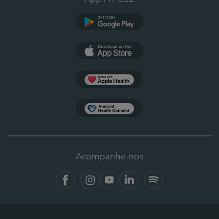
Google Play
App Store
Apple Health
Health Connect
Acompanhe-nos
Facebook
Instagram
YouTube
LinkedIn
Spotify